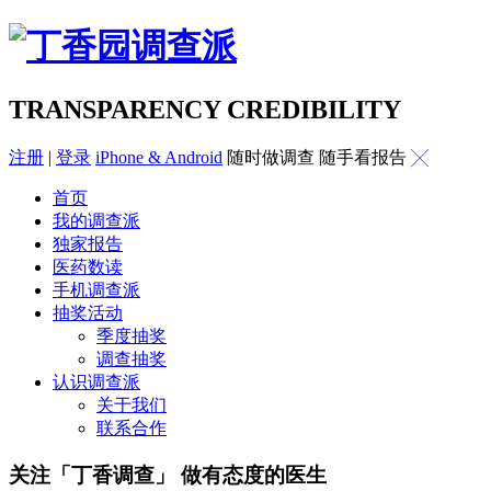
TRANSPARENCY CREDIBILITY
注册
|
登录
iPhone & Android
随时做调查 随手看报告
╳
首页
我的调查派
独家报告
医药数读
手机调查派
抽奖活动
季度抽奖
调查抽奖
认识调查派
关于我们
联系合作
关注「丁香调查」 做有态度的医生