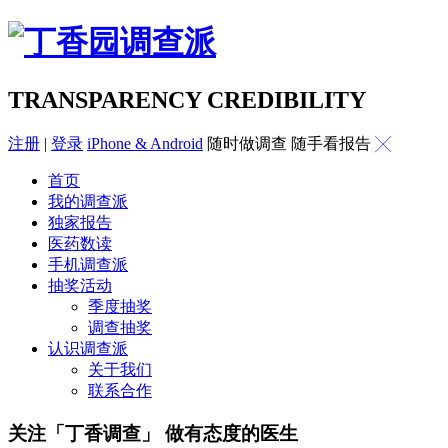
TRANSPARENCY CREDIBILITY
注册
|
登录
iPhone & Android
随时做调查 随手看报告
╳
首页
我的调查派
独家报告
医药数读
手机调查派
抽奖活动
季度抽奖
调查抽奖
认识调查派
关于我们
联系合作
关注「丁香调查」 做有态度的医生