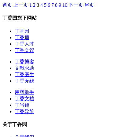
首页
上一页
1
2
3
4
5
6
7
8
9
10
下一页
尾页
丁香园旗下网站
丁香园
丁香通
丁香人才
丁香会议
丁香博客
文献求助
丁香医生
丁香无线
用药助手
丁香文档
丁当铺
丁香导航
关于丁香园